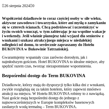
26 sierpnia 2024
0
Współcześni dziadkowie to coraz częściej osoby w sile wieku,
aktywne zawodowo i towarzysko, które ani myślą o zamykaniu
się w czterech ścianach. Chcą podróżować i uczestniczyć w
życiu swoich wnucząt, w tym zabierając je na wspólne wakacje
i weekendy. Jeśli właśnie planujesz taki wyjazd dla seniorów z
wnukami i szukasz atrakcyjnego miejsca w niedalekiej
odległości od domu, to serdecznie zapraszamy do Hotelu
BUKOVINA w Bukowinie Tatrzańskiej.
Gwarantujemy wspaniały czas zarówno dorosłym, jak i
najmłodszym gościom. Hotel BUKOVINA to idealne miejsce, aby
spędzić razem czas, tworząc niezapomniane wspomnienia.
Bezpośredni dostęp do Term BUKOVINA
Dziadkowie, którzy mają do dyspozycji tylko kilka dni z wnukami,
zwykle rozglądają się za takim hotelem, który zapewni mnóstwo
atrakcji na miejscu. W Hotelu BUKOVINA robimy to z nawiązką.
Nasi goście mają bezpośredni dostęp do jednego z
najnowocześniejszych w Europie kompleksów basenowych
zasilanych wodą termalną – Term BUKOVINA.