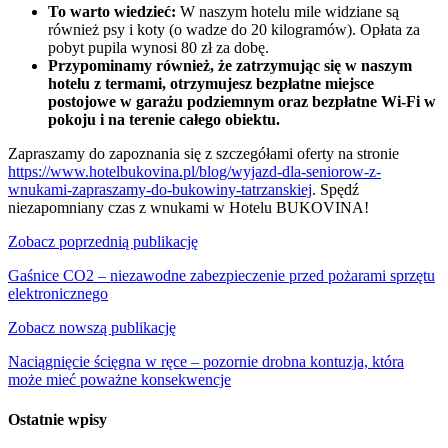
To warto wiedzieć:
W naszym hotelu mile widziane są
również psy i koty (o wadze do 20 kilogramów). Opłata za
pobyt pupila wynosi 80 zł za dobę.
Przypominamy również, że zatrzymując się w naszym
hotelu z termami, otrzymujesz bezpłatne miejsce
postojowe w garażu podziemnym oraz bezpłatne Wi-Fi w
pokoju i na terenie całego obiektu.
Zapraszamy do zapoznania się z szczegółami oferty na stronie
https://www.hotelbukovina.pl/blog/wyjazd-dla-seniorow-z-
wnukami-zapraszamy-do-bukowiny-tatrzanskiej
. Spędź
niezapomniany czas z wnukami w Hotelu BUKOVINA!
Nawigacja
Zobacz poprzednią publikację
wpisu
Gaśnice CO2 – niezawodne zabezpieczenie przed pożarami sprzętu
elektronicznego
Zobacz nowszą publikację
Naciągnięcie ścięgna w ręce – pozornie drobna kontuzja, która
może mieć poważne konsekwencje
Ostatnie wpisy