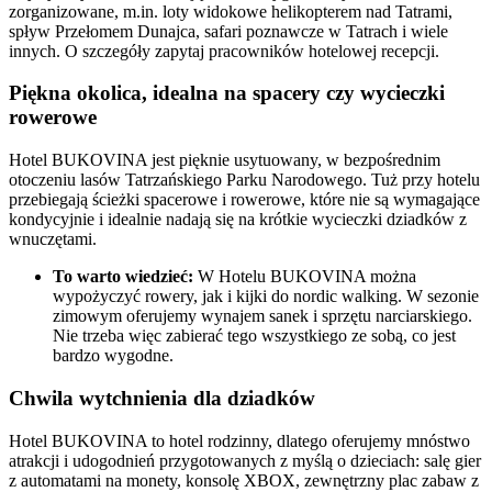
zorganizowane, m.in. loty widokowe helikopterem nad Tatrami,
spływ Przełomem Dunajca, safari poznawcze w Tatrach i wiele
innych. O szczegóły zapytaj pracowników hotelowej recepcji.
Piękna okolica, idealna na spacery czy wycieczki
rowerowe
Hotel BUKOVINA jest pięknie usytuowany, w bezpośrednim
otoczeniu lasów Tatrzańskiego Parku Narodowego. Tuż przy hotelu
przebiegają ścieżki spacerowe i rowerowe, które nie są wymagające
kondycyjnie i idealnie nadają się na krótkie wycieczki dziadków z
wnuczętami.
To warto wiedzieć:
W Hotelu BUKOVINA można
wypożyczyć rowery, jak i kijki do nordic walking. W sezonie
zimowym oferujemy wynajem sanek i sprzętu narciarskiego.
Nie trzeba więc zabierać tego wszystkiego ze sobą, co jest
bardzo wygodne.
Chwila wytchnienia dla dziadków
Hotel BUKOVINA to hotel rodzinny, dlatego oferujemy mnóstwo
atrakcji i udogodnień przygotowanych z myślą o dzieciach: salę gier
z automatami na monety, konsolę XBOX, zewnętrzny plac zabaw z