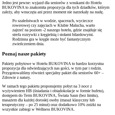
Jedno jest pewne: wyjazd dla seniorów z wnukami do Hotelu
BUKOVINA to znakomita propozycja dla tych dziadków, którym
zależy, aby wnuczęta ani przez moment nie narzekały na nudę.
Po szaleństwach w wodzie, spacerach, wycieczce
rowerowej czy zajęciach w Klubie Malucha, warto
zajrzeć na poziom -2 naszego hotelu, gdzie znajduje się
strefa rozrywki z kręgielnią i stołami bilardowymi.
Rodzinna gra w kręgle może być fantastycznym
zwieńczeniem dnia.
Poznaj nasze pakiety
Pakiety pobytowe w Hotelu BUKOVINA to bardzo korzystna
propozycja dla odwiedzających nas gości, w tym par i rodzin.
Przygotowaliśmy również specjalny pakiet dla seniorów 60+ –
Zdrowie z natury.
W ramach tego pakietu proponujemy pobyt na 3 noce z
wyżywieniem HB (śniadania i obiadokolacje w formie bufetu),
dostępem do Term BUKOVINA, Świata Saun (bez limitu),
masażem dla każdej dorosłej osoby (masaż klasyczny lub
terapeutyczny – po 25 minut) oraz dodatkowo 10% zniżki na
wszystkie zabiegi w Wellness BUKOVINA.