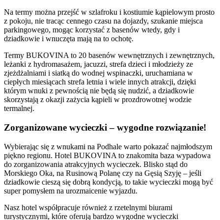
Na termy można przejść w szlafroku i kostiumie kąpielowym prosto
z pokoju, nie tracąc cennego czasu na dojazdy, szukanie miejsca
parkingowego, mogąc korzystać z basenów wtedy, gdy i
dziadkowie i wnuczęta mają na to ochotę.
Termy BUKOVINA to 20 basenów wewnętrznych i zewnętrznych,
leżanki z hydromasażem, jacuzzi, strefa dzieci i młodzieży ze
zjeżdżalniami i siatką do wodnej wspinaczki, uruchamiana w
ciepłych miesiącach strefa letnia i wiele innych atrakcji, dzięki
którym wnuki z pewnością nie będą się nudzić, a dziadkowie
skorzystają z okazji zażycia kąpieli w prozdrowotnej wodzie
termalnej.
Zorganizowane wycieczki – wygodne rozwiązanie!
Wybierając się z wnukami na Podhale warto pokazać najmłodszym
piękno regionu. Hotel BUKOVINA to znakomita baza wypadowa
do zorganizowania atrakcyjnych wycieczek. Blisko stąd do
Morskiego Oka, na Rusinową Polanę czy na Gęsią Szyję – jeśli
dziadkowie cieszą się dobrą kondycją, to takie wycieczki mogą być
super pomysłem na urozmaicenie wyjazdu.
Nasz hotel współpracuje również z rzetelnymi biurami
turystycznymi, które oferują bardzo wygodne wycieczki