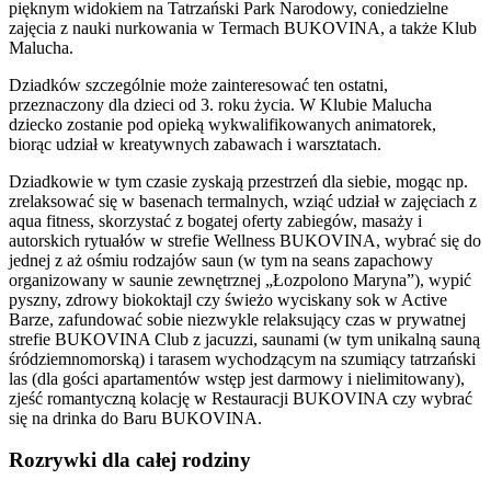
pięknym widokiem na Tatrzański Park Narodowy, coniedzielne
zajęcia z nauki nurkowania w Termach BUKOVINA, a także Klub
Malucha.
Dziadków szczególnie może zainteresować ten ostatni,
przeznaczony dla dzieci od 3. roku życia. W Klubie Malucha
dziecko zostanie pod opieką wykwalifikowanych animatorek,
biorąc udział w kreatywnych zabawach i warsztatach.
Dziadkowie w tym czasie zyskają przestrzeń dla siebie, mogąc np.
zrelaksować się w basenach termalnych, wziąć udział w zajęciach z
aqua fitness, skorzystać z bogatej oferty zabiegów, masaży i
autorskich rytuałów w strefie Wellness BUKOVINA, wybrać się do
jednej z aż ośmiu rodzajów saun (w tym na seans zapachowy
organizowany w saunie zewnętrznej „Łozpolono Maryna”), wypić
pyszny, zdrowy biokoktajl czy świeżo wyciskany sok w Active
Barze, zafundować sobie niezwykle relaksujący czas w prywatnej
strefie BUKOVINA Club z jacuzzi, saunami (w tym unikalną sauną
śródziemnomorską) i tarasem wychodzącym na szumiący tatrzański
las (dla gości apartamentów wstęp jest darmowy i nielimitowany),
zjeść romantyczną kolację w Restauracji BUKOVINA czy wybrać
się na drinka do Baru BUKOVINA.
Rozrywki dla całej rodziny