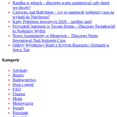
Randka w górach – dlaczego warto zaplanować cały dzień
we dwoje?
Czerwiec nad Bałtykiem – czy to naprawdę najlepszy czas na
wyjazd do Niechorza?
Karty Pokémon inwestycja 2026 – spróbuj sam!
Przyszłość Internetu w Twoim Domu – Dlaczego Światłowód
to Najlepszy Wybór
Nowe Apartamenty w Mrągowie – Dlaczego Warto
Inwestować Nad Jeziorem Czos
Odkryj Wyjątkowy Hotel z Krytym Basenem i Termami w
Sercu Tatr
Kategorie
Artykuły
Biznes
Budownictwo
Dom i ogród
FAQ
Finanse
Moda
Motoryzacja
Porady
Pozostałe