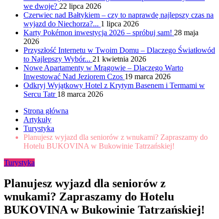
we dwoje?
22 lipca 2026
Czerwiec nad Bałtykiem – czy to naprawdę najlepszy czas na
wyjazd do Niechorza?...
1 lipca 2026
Karty Pokémon inwestycja 2026 – spróbuj sam!
28 maja
2026
Przyszłość Internetu w Twoim Domu – Dlaczego Światłowód
to Najlepszy Wybór...
21 kwietnia 2026
Nowe Apartamenty w Mrągowie – Dlaczego Warto
Inwestować Nad Jeziorem Czos
19 marca 2026
Odkryj Wyjątkowy Hotel z Krytym Basenem i Termami w
Sercu Tatr
18 marca 2026
Strona główna
Artykuły
Turystyka
Planujesz wyjazd dla seniorów z wnukami? Zapraszamy do
Hotelu BUKOVINA w Bukowinie Tatrzańskiej!
Turystyka
Planujesz wyjazd dla seniorów z
wnukami? Zapraszamy do Hotelu
BUKOVINA w Bukowinie Tatrzańskiej!