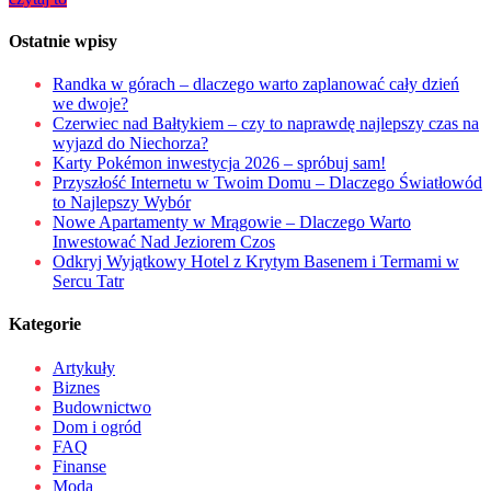
Ostatnie wpisy
Randka w górach – dlaczego warto zaplanować cały dzień
we dwoje?
Czerwiec nad Bałtykiem – czy to naprawdę najlepszy czas na
wyjazd do Niechorza?
Karty Pokémon inwestycja 2026 – spróbuj sam!
Przyszłość Internetu w Twoim Domu – Dlaczego Światłowód
to Najlepszy Wybór
Nowe Apartamenty w Mrągowie – Dlaczego Warto
Inwestować Nad Jeziorem Czos
Odkryj Wyjątkowy Hotel z Krytym Basenem i Termami w
Sercu Tatr
Kategorie
Artykuły
Biznes
Budownictwo
Dom i ogród
FAQ
Finanse
Moda