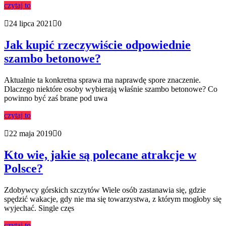
czytaj to
24 lipca 2021
0
Jak kupić rzeczywiście odpowiednie
szambo betonowe?
Aktualnie ta konkretna sprawa ma naprawdę spore znaczenie.
Dlaczego niektóre osoby wybierają właśnie szambo betonowe? Co
powinno być zaś brane pod uwa
czytaj to
22 maja 2019
0
Kto wie, jakie są polecane atrakcje w
Polsce?
Zdobywcy górskich szczytów Wiele osób zastanawia się, gdzie
spędzić wakacje, gdy nie ma się towarzystwa, z którym mogłoby się
wyjechać. Single częs
czytaj to