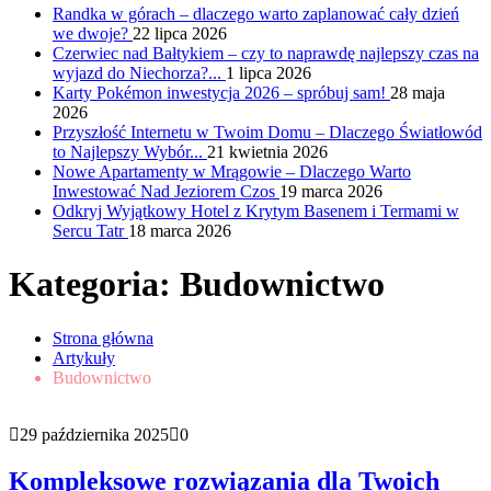
Randka w górach – dlaczego warto zaplanować cały dzień
we dwoje?
22 lipca 2026
Czerwiec nad Bałtykiem – czy to naprawdę najlepszy czas na
wyjazd do Niechorza?...
1 lipca 2026
Karty Pokémon inwestycja 2026 – spróbuj sam!
28 maja
2026
Przyszłość Internetu w Twoim Domu – Dlaczego Światłowód
to Najlepszy Wybór...
21 kwietnia 2026
Nowe Apartamenty w Mrągowie – Dlaczego Warto
Inwestować Nad Jeziorem Czos
19 marca 2026
Odkryj Wyjątkowy Hotel z Krytym Basenem i Termami w
Sercu Tatr
18 marca 2026
Kategoria:
Budownictwo
Strona główna
Artykuły
Budownictwo
29 października 2025
0
Kompleksowe rozwiązania dla Twoich