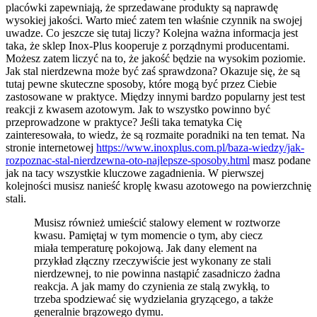
placówki zapewniają, że sprzedawane produkty są naprawdę
wysokiej jakości. Warto mieć zatem ten właśnie czynnik na swojej
uwadze. Co jeszcze się tutaj liczy? Kolejna ważna informacja jest
taka, że sklep Inox-Plus kooperuje z porządnymi producentami.
Możesz zatem liczyć na to, że jakość będzie na wysokim poziomie.
Jak stal nierdzewna może być zaś sprawdzona? Okazuje się, że są
tutaj pewne skuteczne sposoby, które mogą być przez Ciebie
zastosowane w praktyce. Między innymi bardzo popularny jest test
reakcji z kwasem azotowym. Jak to wszystko powinno być
przeprowadzone w praktyce? Jeśli taka tematyka Cię
zainteresowała, to wiedz, że są rozmaite poradniki na ten temat. Na
stronie internetowej
https://www.inoxplus.com.pl/baza-wiedzy/jak-
rozpoznac-stal-nierdzewna-oto-najlepsze-sposoby.html
masz podane
jak na tacy wszystkie kluczowe zagadnienia. W pierwszej
kolejności musisz nanieść kroplę kwasu azotowego na powierzchnię
stali.
Musisz również umieścić stalowy element w roztworze
kwasu. Pamiętaj w tym momencie o tym, aby ciecz
miała temperaturę pokojową. Jak dany element na
przykład złączny rzeczywiście jest wykonany ze stali
nierdzewnej, to nie powinna nastąpić zasadniczo żadna
reakcja. A jak mamy do czynienia ze stalą zwykłą, to
trzeba spodziewać się wydzielania gryzącego, a także
generalnie brązowego dymu.