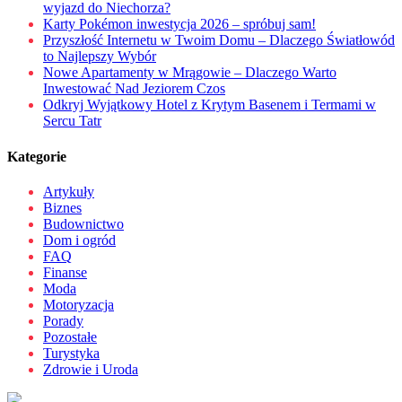
wyjazd do Niechorza?
Karty Pokémon inwestycja 2026 – spróbuj sam!
Przyszłość Internetu w Twoim Domu – Dlaczego Światłowód
to Najlepszy Wybór
Nowe Apartamenty w Mrągowie – Dlaczego Warto
Inwestować Nad Jeziorem Czos
Odkryj Wyjątkowy Hotel z Krytym Basenem i Termami w
Sercu Tatr
Kategorie
Artykuły
Biznes
Budownictwo
Dom i ogród
FAQ
Finanse
Moda
Motoryzacja
Porady
Pozostałe
Turystyka
Zdrowie i Uroda