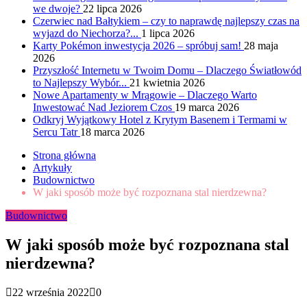
we dwoje?
22 lipca 2026
Czerwiec nad Bałtykiem – czy to naprawdę najlepszy czas na
wyjazd do Niechorza?...
1 lipca 2026
Karty Pokémon inwestycja 2026 – spróbuj sam!
28 maja
2026
Przyszłość Internetu w Twoim Domu – Dlaczego Światłowód
to Najlepszy Wybór...
21 kwietnia 2026
Nowe Apartamenty w Mrągowie – Dlaczego Warto
Inwestować Nad Jeziorem Czos
19 marca 2026
Odkryj Wyjątkowy Hotel z Krytym Basenem i Termami w
Sercu Tatr
18 marca 2026
Strona główna
Artykuły
Budownictwo
W jaki sposób może być rozpoznana stal nierdzewna?
Budownictwo
W jaki sposób może być rozpoznana stal
nierdzewna?
22 września 2022
0