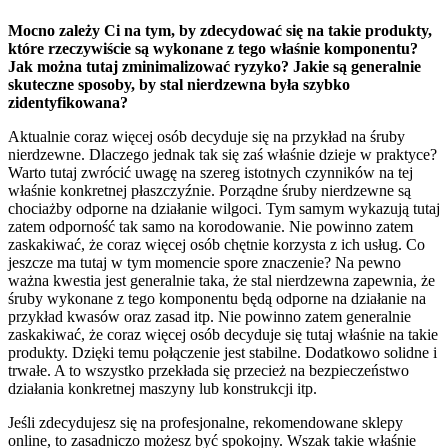
Mocno zależy Ci na tym, by zdecydować się na takie produkty,
które rzeczywiście są wykonane z tego właśnie komponentu?
Jak można tutaj zminimalizować ryzyko? Jakie są generalnie
skuteczne sposoby, by stal nierdzewna była szybko
zidentyfikowana?
Aktualnie coraz więcej osób decyduje się na przykład na śruby
nierdzewne. Dlaczego jednak tak się zaś właśnie dzieje w praktyce?
Warto tutaj zwrócić uwagę na szereg istotnych czynników na tej
właśnie konkretnej płaszczyźnie. Porządne śruby nierdzewne są
chociażby odporne na działanie wilgoci. Tym samym wykazują tutaj
zatem odporność tak samo na korodowanie. Nie powinno zatem
zaskakiwać, że coraz więcej osób chętnie korzysta z ich usług. Co
jeszcze ma tutaj w tym momencie spore znaczenie? Na pewno
ważna kwestia jest generalnie taka, że stal nierdzewna zapewnia, że
śruby wykonane z tego komponentu będą odporne na działanie na
przykład kwasów oraz zasad itp. Nie powinno zatem generalnie
zaskakiwać, że coraz więcej osób decyduje się tutaj właśnie na takie
produkty. Dzięki temu połączenie jest stabilne. Dodatkowo solidne i
trwałe. A to wszystko przekłada się przecież na bezpieczeństwo
działania konkretnej maszyny lub konstrukcji itp.
Jeśli zdecydujesz się na profesjonalne, rekomendowane sklepy
online, to zasadniczo możesz być spokojny. Wszak takie właśnie