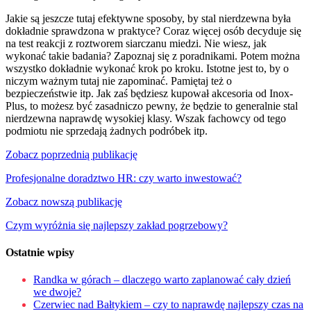
Jakie są jeszcze tutaj efektywne sposoby, by stal nierdzewna była
dokładnie sprawdzona w praktyce? Coraz więcej osób decyduje się
na test reakcji z roztworem siarczanu miedzi. Nie wiesz, jak
wykonać takie badania? Zapoznaj się z poradnikami. Potem można
wszystko dokładnie wykonać krok po kroku. Istotne jest to, by o
niczym ważnym tutaj nie zapominać. Pamiętaj też o
bezpieczeństwie itp. Jak zaś będziesz kupował akcesoria od Inox-
Plus, to możesz być zasadniczo pewny, że będzie to generalnie stal
nierdzewna naprawdę wysokiej klasy. Wszak fachowcy od tego
podmiotu nie sprzedają żadnych podróbek itp.
Nawigacja
Zobacz poprzednią publikację
wpisu
Profesjonalne doradztwo HR: czy warto inwestować?
Zobacz nowszą publikację
Czym wyróżnia się najlepszy zakład pogrzebowy?
Ostatnie wpisy
Randka w górach – dlaczego warto zaplanować cały dzień
we dwoje?
Czerwiec nad Bałtykiem – czy to naprawdę najlepszy czas na