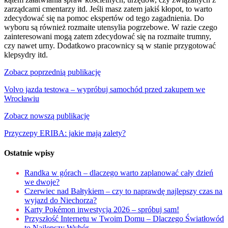
zarządcami cmentarzy itd. Jeśli masz zatem jakiś kłopot, to warto
zdecydować się na pomoc ekspertów od tego zagadnienia. Do
wyboru są również rozmaite utensylia pogrzebowe. W razie czego
zainteresowani mogą zatem zdecydować się na rozmaite trumny,
czy nawet urny. Dodatkowo pracownicy są w stanie przygotować
klepsydry itd.
Nawigacja
Zobacz poprzednią publikację
wpisu
Volvo jazda testowa – wypróbuj samochód przed zakupem we
Wrocławiu
Zobacz nowszą publikację
Przyczepy ERIBA: jakie mają zalety?
Ostatnie wpisy
Randka w górach – dlaczego warto zaplanować cały dzień
we dwoje?
Czerwiec nad Bałtykiem – czy to naprawdę najlepszy czas na
wyjazd do Niechorza?
Karty Pokémon inwestycja 2026 – spróbuj sam!
Przyszłość Internetu w Twoim Domu – Dlaczego Światłowód
to Najlepszy Wybór