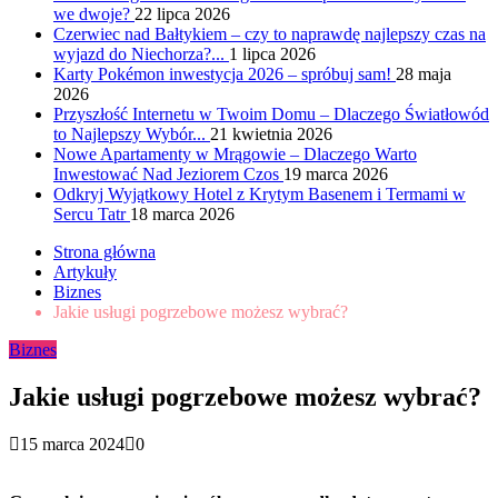
we dwoje?
22 lipca 2026
Czerwiec nad Bałtykiem – czy to naprawdę najlepszy czas na
wyjazd do Niechorza?...
1 lipca 2026
Karty Pokémon inwestycja 2026 – spróbuj sam!
28 maja
2026
Przyszłość Internetu w Twoim Domu – Dlaczego Światłowód
to Najlepszy Wybór...
21 kwietnia 2026
Nowe Apartamenty w Mrągowie – Dlaczego Warto
Inwestować Nad Jeziorem Czos
19 marca 2026
Odkryj Wyjątkowy Hotel z Krytym Basenem i Termami w
Sercu Tatr
18 marca 2026
Strona główna
Artykuły
Biznes
Jakie usługi pogrzebowe możesz wybrać?
Biznes
Jakie usługi pogrzebowe możesz wybrać?
15 marca 2024
0