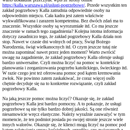
https://kalla.warszawa.pl/uslugi-pogrzebowe/
. Przede wszystkim ten
zakład pogrzebowy Kalla zatrudnia odpowiednie osoby na
odpowiednim miejscu. Cała kadra jest zatem właściwie
wykwalifikowana i zarazem kompetentna. Bez dwóch zdań ma to
znaczenie. Wszystkie osoby są wyrozumiałe itd. Co ma jeszcze
znaczenie w ramach tego zagadnienia? Kolejna istotna informacja
dotyczy zasadniczo tego, że zakład pogrzebowy Kalla działa non
stop. Nawet w czasie dni wolnych od pracy, Świąt Bożego
Narodzenia, świąt wielkanocnych itd. O czym jeszcze tutaj nie
można zapominać nawet przez jeden moment? Warto zwrócić
uwagę na zagadnienie, że zakład pogrzebowy Kalla oferuje usługi
bardzo uniwersalne. Czyli można liczyć na pomoc w kontekście
planowania i zorganizowania pogrzebu katolickiego, świeckiego itd.
W razie czego jest też oferowana pomoc pod kątem kremowania
zwłok. Nie powinno zatem zaskakiwać, że coraz więcej osób
chętnie decyduje się na to konkretne rozwiązanie, czyli zakład
pogrzebowy Kalla.
Na jaką jeszcze pomoc można liczyć? Okazuje się, że zakład
pogrzebowy Kalla jest bardzo pomocny. A to pokazuje, że usługi
pogrzebowe są nie tylko bardzo dobrej jakości. Są one również
niesamowicie wręcz elastyczne. Należy wyraźnie zauważyć w tym
momencie, że ten podmiot posiada po swojej stronie jeszcze wiele
innych walorów. Okazuje się, że klienci mogą liczyć na pomoc pod
kątem załatwiania spraw kościelnych, urzędów, czy związanych z