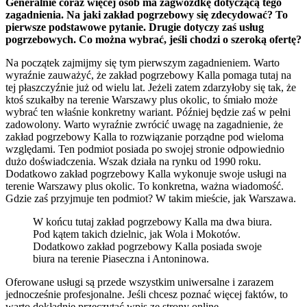
Generalnie coraz więcej osób ma zagwozdkę dotyczącą tego
zagadnienia. Na jaki zakład pogrzebowy się zdecydować? To
pierwsze podstawowe pytanie. Drugie dotyczy zaś usług
pogrzebowych. Co można wybrać, jeśli chodzi o szeroką ofertę?
Na początek zajmijmy się tym pierwszym zagadnieniem. Warto
wyraźnie zauważyć, że zakład pogrzebowy Kalla pomaga tutaj na
tej płaszczyźnie już od wielu lat. Jeżeli zatem zdarzyłoby się tak, że
ktoś szukałby na terenie Warszawy plus okolic, to śmiało może
wybrać ten właśnie konkretny wariant. Później będzie zaś w pełni
zadowolony. Warto wyraźnie zwrócić uwagę na zagadnienie, że
zakład pogrzebowy Kalla to rozwiązanie porządne pod wieloma
względami. Ten podmiot posiada po swojej stronie odpowiednio
dużo doświadczenia. Wszak działa na rynku od 1990 roku.
Dodatkowo zakład pogrzebowy Kalla wykonuje swoje usługi na
terenie Warszawy plus okolic. To konkretna, ważna wiadomość.
Gdzie zaś przyjmuje ten podmiot? W takim mieście, jak Warszawa.
W końcu tutaj zakład pogrzebowy Kalla ma dwa biura.
Pod kątem takich dzielnic, jak Wola i Mokotów.
Dodatkowo zakład pogrzebowy Kalla posiada swoje
biura na terenie Piaseczna i Antoninowa.
Oferowane usługi są przede wszystkim uniwersalne i zarazem
jednocześnie profesjonalne. Jeśli chcesz poznać więcej faktów, to
warto dokładnie przeczytać wpis ze strony online