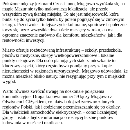
Położone między jeziorami Czos i Juno, Mrągowo wyróżnia się na
mapie Mazur nie tylko malowniczą lokalizacją, ale przede
wszystkim żywą tkanką miejską. To nie jest miejscowość, która
budzi się do życia tylko latem, by potem pogrążyć się w zimowym
letargu. Przeciwnie – tutejsze życie kulturalne, sportowe i społeczne
toczy się przez wszystkie dwanaście miesięcy w roku, co ma
ogromne znaczenie zarówno dla komfortu mieszkańców, jak i dla
rentowności inwestycji.
Miasto oferuje rozbudowaną infrastrukturę – szkoły, przedszkola,
placówki medyczne, sklepy wielkopowierzchniowe i lokalne
punkty usługowe. Dla osób planujących stałe zamieszkanie to
kluczowy aspekt, który często bywa pomijany przy zakupie
nieruchomości w regionach turystycznych. Mrągowo udowadnia, że
można mieszkać blisko natury, nie rezygnując przy tym z miejskich
wygód.
Warto również zwrócić uwagę na doskonałe połączenia
komunikacyjne. Droga krajowa numer 59 łączy Mrągowo z
Olsztynem i Giżyckiem, co ułatwia dojazd zarówno z innych
regionów Polski, jak i codzienne przemieszczanie się po okolicy.
Dla właścicieli samochodów elektrycznych – coraz liczniejszej
grupy – istotna będzie informacja o rosnącej liczbie punktów
ładowania w mieście i okolicach.