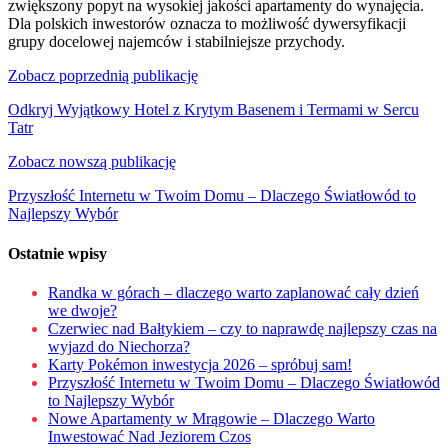
zwiększony popyt na wysokiej jakości apartamenty do wynajęcia.
Dla polskich inwestorów oznacza to możliwość dywersyfikacji
grupy docelowej najemców i stabilniejsze przychody.
Nawigacja
Zobacz poprzednią publikację
wpisu
Odkryj Wyjątkowy Hotel z Krytym Basenem i Termami w Sercu
Tatr
Zobacz nowszą publikację
Przyszłość Internetu w Twoim Domu – Dlaczego Światłowód to
Najlepszy Wybór
Ostatnie wpisy
Randka w górach – dlaczego warto zaplanować cały dzień
we dwoje?
Czerwiec nad Bałtykiem – czy to naprawdę najlepszy czas na
wyjazd do Niechorza?
Karty Pokémon inwestycja 2026 – spróbuj sam!
Przyszłość Internetu w Twoim Domu – Dlaczego Światłowód
to Najlepszy Wybór
Nowe Apartamenty w Mrągowie – Dlaczego Warto
Inwestować Nad Jeziorem Czos