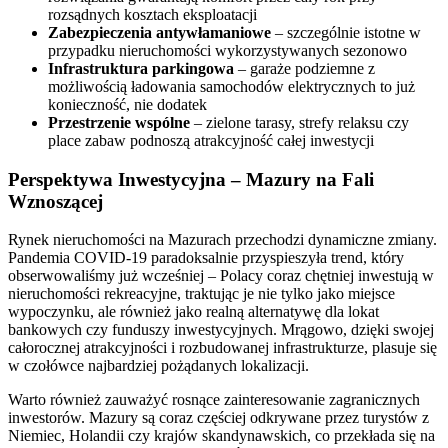
rozsądnych kosztach eksploatacji
Zabezpieczenia antywłamaniowe
– szczególnie istotne w
przypadku nieruchomości wykorzystywanych sezonowo
Infrastruktura parkingowa
– garaże podziemne z
możliwością ładowania samochodów elektrycznych to już
konieczność, nie dodatek
Przestrzenie wspólne
– zielone tarasy, strefy relaksu czy
place zabaw podnoszą atrakcyjność całej inwestycji
Perspektywa Inwestycyjna – Mazury na Fali
Wznoszącej
Rynek nieruchomości na Mazurach przechodzi dynamiczne zmiany.
Pandemia COVID-19 paradoksalnie przyspieszyła trend, który
obserwowaliśmy już wcześniej – Polacy coraz chętniej inwestują w
nieruchomości rekreacyjne, traktując je nie tylko jako miejsce
wypoczynku, ale również jako realną alternatywę dla lokat
bankowych czy funduszy inwestycyjnych. Mrągowo, dzięki swojej
całorocznej atrakcyjności i rozbudowanej infrastrukturze, plasuje się
w czołówce najbardziej pożądanych lokalizacji.
Warto również zauważyć rosnące zainteresowanie zagranicznych
inwestorów. Mazury są coraz częściej odkrywane przez turystów z
Niemiec, Holandii czy krajów skandynawskich, co przekłada się na