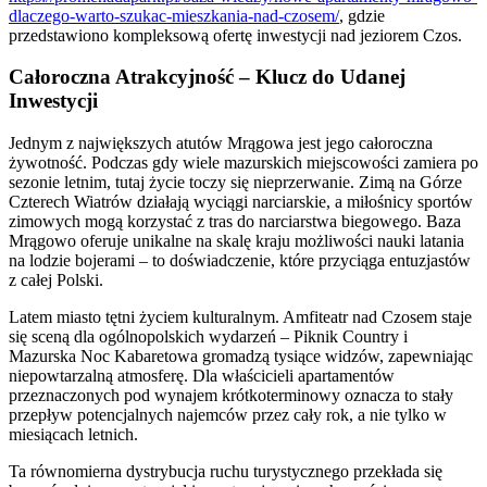
dlaczego-warto-szukac-mieszkania-nad-czosem/
, gdzie
przedstawiono kompleksową ofertę inwestycji nad jeziorem Czos.
Całoroczna Atrakcyjność – Klucz do Udanej
Inwestycji
Jednym z największych atutów Mrągowa jest jego całoroczna
żywotność. Podczas gdy wiele mazurskich miejscowości zamiera po
sezonie letnim, tutaj życie toczy się nieprzerwanie. Zimą na Górze
Czterech Wiatrów działają wyciągi narciarskie, a miłośnicy sportów
zimowych mogą korzystać z tras do narciarstwa biegowego. Baza
Mrągowo oferuje unikalne na skalę kraju możliwości nauki latania
na lodzie bojerami – to doświadczenie, które przyciąga entuzjastów
z całej Polski.
Latem miasto tętni życiem kulturalnym. Amfiteatr nad Czosem staje
się sceną dla ogólnopolskich wydarzeń – Piknik Country i
Mazurska Noc Kabaretowa gromadzą tysiące widzów, zapewniając
niepowtarzalną atmosferę. Dla właścicieli apartamentów
przeznaczonych pod wynajem krótkoterminowy oznacza to stały
przepływ potencjalnych najemców przez cały rok, a nie tylko w
miesiącach letnich.
Ta równomierna dystrybucja ruchu turystycznego przekłada się