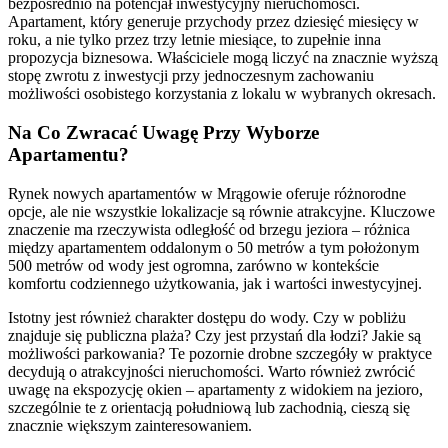
bezpośrednio na potencjał inwestycyjny nieruchomości.
Apartament, który generuje przychody przez dziesięć miesięcy w
roku, a nie tylko przez trzy letnie miesiące, to zupełnie inna
propozycja biznesowa. Właściciele mogą liczyć na znacznie wyższą
stopę zwrotu z inwestycji przy jednoczesnym zachowaniu
możliwości osobistego korzystania z lokalu w wybranych okresach.
Na Co Zwracać Uwagę Przy Wyborze
Apartamentu?
Rynek nowych apartamentów w Mrągowie oferuje różnorodne
opcje, ale nie wszystkie lokalizacje są równie atrakcyjne. Kluczowe
znaczenie ma rzeczywista odległość od brzegu jeziora – różnica
między apartamentem oddalonym o 50 metrów a tym położonym
500 metrów od wody jest ogromna, zarówno w kontekście
komfortu codziennego użytkowania, jak i wartości inwestycyjnej.
Istotny jest również charakter dostępu do wody. Czy w pobliżu
znajduje się publiczna plaża? Czy jest przystań dla łodzi? Jakie są
możliwości parkowania? Te pozornie drobne szczegóły w praktyce
decydują o atrakcyjności nieruchomości. Warto również zwrócić
uwagę na ekspozycję okien – apartamenty z widokiem na jezioro,
szczególnie te z orientacją południową lub zachodnią, cieszą się
znacznie większym zainteresowaniem.