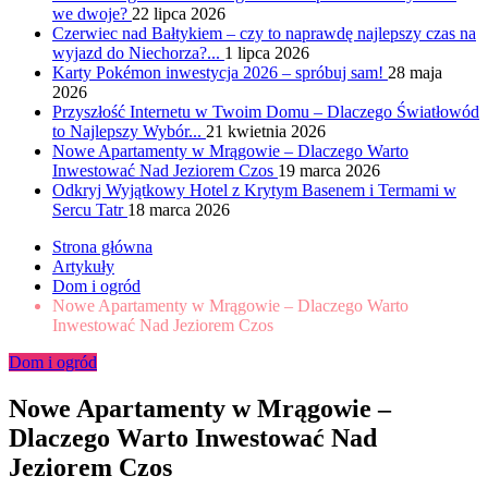
we dwoje?
22 lipca 2026
Czerwiec nad Bałtykiem – czy to naprawdę najlepszy czas na
wyjazd do Niechorza?...
1 lipca 2026
Karty Pokémon inwestycja 2026 – spróbuj sam!
28 maja
2026
Przyszłość Internetu w Twoim Domu – Dlaczego Światłowód
to Najlepszy Wybór...
21 kwietnia 2026
Nowe Apartamenty w Mrągowie – Dlaczego Warto
Inwestować Nad Jeziorem Czos
19 marca 2026
Odkryj Wyjątkowy Hotel z Krytym Basenem i Termami w
Sercu Tatr
18 marca 2026
Strona główna
Artykuły
Dom i ogród
Nowe Apartamenty w Mrągowie – Dlaczego Warto
Inwestować Nad Jeziorem Czos
Dom i ogród
Nowe Apartamenty w Mrągowie –
Dlaczego Warto Inwestować Nad
Jeziorem Czos