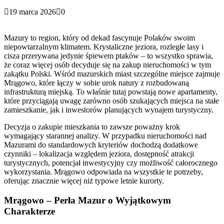
19 marca 2026
0
Mazury to region, który od dekad fascynuje Polaków swoim
niepowtarzalnym klimatem. Krystaliczne jeziora, rozległe lasy i
cisza przerywana jedynie śpiewem ptaków – to wszystko sprawia,
że coraz więcej osób decyduje się na zakup nieruchomości w tym
zakątku Polski. Wśród mazurskich miast szczególne miejsce zajmuje
Mrągowo, które łączy w sobie urok natury z rozbudowaną
infrastrukturą miejską. To właśnie tutaj powstają nowe apartamenty,
które przyciągają uwagę zarówno osób szukających miejsca na stałe
zamieszkanie, jak i inwestorów planujących wynajem turystyczny.
Decyzja o zakupie mieszkania to zawsze poważny krok
wymagający starannej analizy. W przypadku nieruchomości nad
Mazurami do standardowych kryteriów dochodzą dodatkowe
czynniki – lokalizacja względem jeziora, dostępność atrakcji
turystycznych, potencjał inwestycyjny czy możliwość całorocznego
wykorzystania. Mrągowo odpowiada na wszystkie te potrzeby,
oferując znacznie więcej niż typowe letnie kurorty.
Mrągowo – Perła Mazur o Wyjątkowym
Charakterze