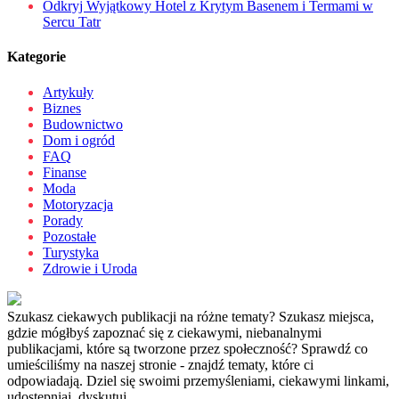
Odkryj Wyjątkowy Hotel z Krytym Basenem i Termami w
Sercu Tatr
Kategorie
Artykuły
Biznes
Budownictwo
Dom i ogród
FAQ
Finanse
Moda
Motoryzacja
Porady
Pozostałe
Turystyka
Zdrowie i Uroda
Szukasz ciekawych publikacji na różne tematy? Szukasz miejsca,
gdzie mógłbyś zapoznać się z ciekawymi, niebanalnymi
publikacjami, które są tworzone przez społeczność? Sprawdź co
umieściliśmy na naszej stronie - znajdź tematy, które ci
odpowiadają. Dziel się swoimi przemyśleniami, ciekawymi linkami,
udostępniaj, dyskutuj.