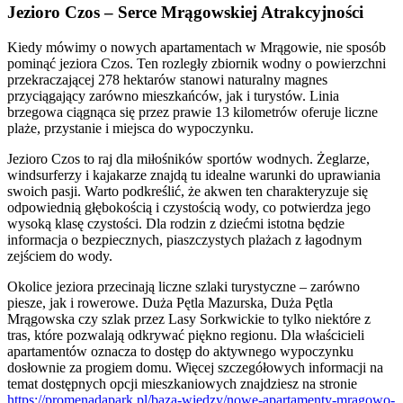
Jezioro Czos – Serce Mrągowskiej Atrakcyjności
Kiedy mówimy o nowych apartamentach w Mrągowie, nie sposób
pominąć jeziora Czos. Ten rozległy zbiornik wodny o powierzchni
przekraczającej 278 hektarów stanowi naturalny magnes
przyciągający zarówno mieszkańców, jak i turystów. Linia
brzegowa ciągnąca się przez prawie 13 kilometrów oferuje liczne
plaże, przystanie i miejsca do wypoczynku.
Jezioro Czos to raj dla miłośników sportów wodnych. Żeglarze,
windsurferzy i kajakarze znajdą tu idealne warunki do uprawiania
swoich pasji. Warto podkreślić, że akwen ten charakteryzuje się
odpowiednią głębokością i czystością wody, co potwierdza jego
wysoką klasę czystości. Dla rodzin z dziećmi istotna będzie
informacja o bezpiecznych, piaszczystych plażach z łagodnym
zejściem do wody.
Okolice jeziora przecinają liczne szlaki turystyczne – zarówno
piesze, jak i rowerowe. Duża Pętla Mazurska, Duża Pętla
Mrągowska czy szlak przez Lasy Sorkwickie to tylko niektóre z
tras, które pozwalają odkrywać piękno regionu. Dla właścicieli
apartamentów oznacza to dostęp do aktywnego wypoczynku
dosłownie za progiem domu. Więcej szczegółowych informacji na
temat dostępnych opcji mieszkaniowych znajdziesz na stronie
https://promenadapark.pl/baza-wiedzy/nowe-apartamenty-mragowo-