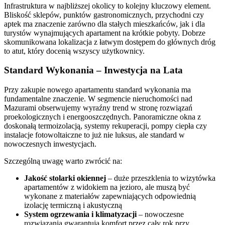
Infrastruktura w najbliższej okolicy to kolejny kluczowy element.
Bliskość sklepów, punktów gastronomicznych, przychodni czy
aptek ma znaczenie zarówno dla stałych mieszkańców, jak i dla
turystów wynajmujących apartament na krótkie pobyty. Dobrze
skomunikowana lokalizacja z łatwym dostępem do głównych dróg
to atut, który docenią wszyscy użytkownicy.
Standard Wykonania – Inwestycja na Lata
Przy zakupie nowego apartamentu standard wykonania ma
fundamentalne znaczenie. W segmencie nieruchomości nad
Mazurami obserwujemy wyraźny trend w stronę rozwiązań
proekologicznych i energooszczędnych. Panoramiczne okna z
doskonałą termoizolacją, systemy rekuperacji, pompy ciepła czy
instalacje fotowoltaiczne to już nie luksus, ale standard w
nowoczesnych inwestycjach.
Szczególną uwagę warto zwrócić na:
Jakość stolarki okiennej
– duże przeszklenia to wizytówka
apartamentów z widokiem na jezioro, ale muszą być
wykonane z materiałów zapewniających odpowiednią
izolację termiczną i akustyczną
System ogrzewania i klimatyzacji
– nowoczesne
rozwiązania gwarantują komfort przez cały rok przy