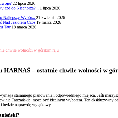
 dwoje?
22 lipca 2026
wyjazd do Niechorza?...
1 lipca 2026
o Najlepszy Wybór...
21 kwietnia 2026
ć Nad Jeziorem Czos
19 marca 2026
cu Tatr
18 marca 2026
e chwile wolności w górskim raju
u HARNAŚ – ostatnie chwile wolności w gó
 wymaga starannego planowania i odpowiedniego miejsca. Jeśli marzy
inie Tatrzańskiej może być idealnym wyborem. Ten ekskluzywny obie
ski będzie naprawdę wyjątkowy.
anieński?