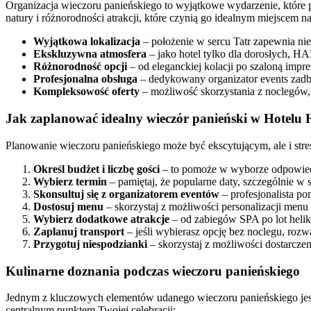
Organizacja wieczoru panieńskiego to wyjątkowe wydarzenie, które p
natury i różnorodności atrakcji, które czynią go idealnym miejscem n
Wyjątkowa lokalizacja
– położenie w sercu Tatr zapewnia nie
Ekskluzywna atmosfera
– jako hotel tylko dla dorosłych, HA
Różnorodność opcji
– od eleganckiej kolacji po szaloną impr
Profesjonalna obsługa
– dedykowany organizator events zadba 
Kompleksowość oferty
– możliwość skorzystania z noclegów, r
Jak zaplanować idealny wieczór panieński w Hote
Planowanie wieczoru panieńskiego może być ekscytującym, ale i s
Określ budżet i liczbę gości
– to pomoże w wyborze odpowiedn
Wybierz termin
– pamiętaj, że popularne daty, szczególnie w
Skonsultuj się z organizatorem eventów
– profesjonalista po
Dostosuj menu
– skorzystaj z możliwości personalizacji menu 
Wybierz dodatkowe atrakcje
– od zabiegów SPA po lot heliko
Zaplanuj transport
– jeśli wybierasz opcję bez noclegu, rozwa
Przygotuj niespodzianki
– skorzystaj z możliwości dostarcze
Kulinarne doznania podczas wieczoru panieńskiego
Jednym z kluczowych elementów udanego wieczoru panieńskiego jes
centralnym punktem Twojej celebracji: