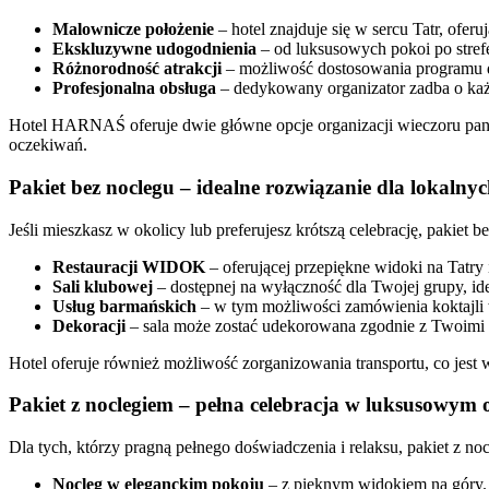
Malownicze położenie
– hotel znajduje się w sercu Tatr, oferu
Ekskluzywne udogodnienia
– od luksusowych pokoi po strefę 
Różnorodność atrakcji
– możliwość dostosowania programu d
Profesjonalna obsługa
– dedykowany organizator zadba o każ
Hotel HARNAŚ oferuje dwie główne opcje organizacji wieczoru panie
oczekiwań.
Pakiet bez noclegu – idealne rozwiązanie dla lokalny
Jeśli mieszkasz w okolicy lub preferujesz krótszą celebrację, pakiet
Restauracji WIDOK
– oferującej przepiękne widoki na Tatry
Sali klubowej
– dostępnej na wyłączność dla Twojej grupy, ide
Usług barmańskich
– w tym możliwości zamówienia koktajl
Dekoracji
– sala może zostać udekorowana zgodnie z Twoimi 
Hotel oferuje również możliwość zorganizowania transportu, co jest
Pakiet z noclegiem – pełna celebracja w luksusowym 
Dla tych, którzy pragną pełnego doświadczenia i relaksu, pakiet z n
Nocleg w eleganckim pokoju
– z pięknym widokiem na góry.