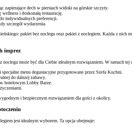
jąc zapierające dech w piersiach widoki na górskie szczyty.
wellness i doskonałą restaurację.
o indywidualnych preferencji.
dy szczegół wydarzenia.
ńskiego: pakiet bez noclegu oraz pakiet z noclegiem. Każda z nich m
ch imprez
 bez noclegu może być dla Ciebie idealnym rozwiązaniem. W ramach tej 
 i specjalne menu degustacyjne przygotowane przez Szefa Kuchni.
alnej do dalszej zabawy.
i w hotelowym Lobby Barze.
życzeniami.
 wygodnym i bezpiecznym rozwiązaniem dla gości z okolicy.
otoczeniu
oclegiem jest idealnym wyborem. Ta opcja obejmuje: