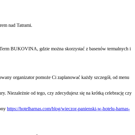
erem nad Tatrami.
ich Term BUKOVINA, gdzie można skorzystać z basenów termalnych i
kowany organizator pomoże Ci zaplanować każdy szczegół, od menu
y. Niezależnie od tego, czy zdecydujesz się na krótką celebrację czy
rony
https://hotelharnas.com/blog/wieczor-panienski-w-hotelu-harnas-