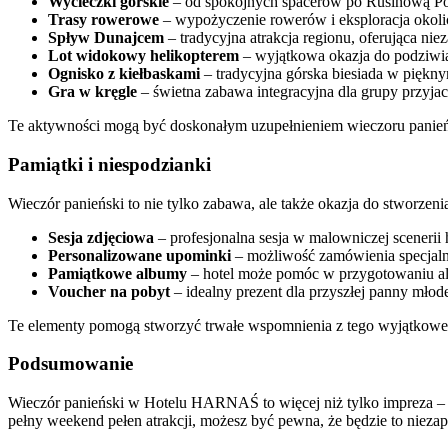
Wycieczki górskie
– od spokojnych spacerów po Rusinową Pol
Trasy rowerowe
– wypożyczenie rowerów i eksploracja okol
Spływ Dunajcem
– tradycyjna atrakcja regionu, oferująca ni
Lot widokowy helikopterem
– wyjątkowa okazja do podziwian
Ognisko z kiełbaskami
– tradycyjna górska biesiada w piękny
Gra w kręgle
– świetna zabawa integracyjna dla grupy przyjac
Te aktywności mogą być doskonałym uzupełnieniem wieczoru panieńs
Pamiątki i niespodzianki
Wieczór panieński to nie tylko zabawa, ale także okazja do stworz
Sesja zdjęciowa
– profesjonalna sesja w malowniczej scenerii h
Personalizowane upominki
– możliwość zamówienia specjaln
Pamiątkowe albumy
– hotel może pomóc w przygotowaniu al
Voucher na pobyt
– idealny prezent dla przyszłej panny młode
Te elementy pomogą stworzyć trwałe wspomnienia z tego wyjątkowe
Podsumowanie
Wieczór panieński w Hotelu HARNAŚ to więcej niż tylko impreza – to 
pełny weekend pełen atrakcji, możesz być pewna, że będzie to niez