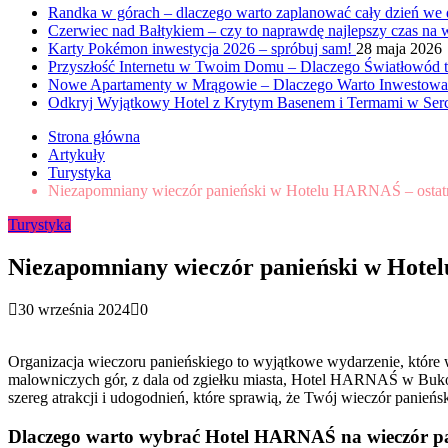
Randka w górach – dlaczego warto zaplanować cały dzień we
Czerwiec nad Bałtykiem – czy to naprawdę najlepszy czas na 
Karty Pokémon inwestycja 2026 – spróbuj sam!
28 maja 2026
Przyszłość Internetu w Twoim Domu – Dlaczego Światłowód t
Nowe Apartamenty w Mrągowie – Dlaczego Warto Inwestowa
Odkryj Wyjątkowy Hotel z Krytym Basenem i Termami w Ser
Strona główna
Artykuły
Turystyka
Niezapomniany wieczór panieński w Hotelu HARNAŚ – ostatni
Turystyka
Niezapomniany wieczór panieński w Hotel
30 września 2024
0
Organizacja wieczoru panieńskiego to wyjątkowe wydarzenie, które
malowniczych gór, z dala od zgiełku miasta, Hotel HARNAŚ w Bukow
szereg atrakcji i udogodnień, które sprawią, że Twój wieczór panień
Dlaczego warto wybrać Hotel HARNAŚ na wieczór p