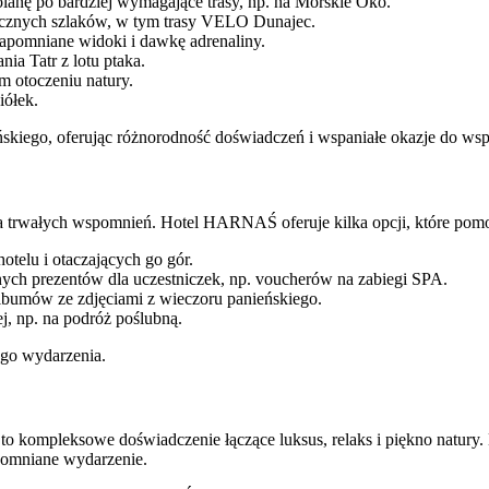
anę po bardziej wymagające trasy, np. na Morskie Oko.
icznych szlaków, w tym trasy VELO Dunajec.
ezapomniane widoki i dawkę adrenaliny.
ia Tatr z lotu ptaka.
m otoczeniu natury.
iółek.
kiego, oferując różnorodność doświadczeń i wspaniałe okazje do wsp
enia trwałych wspomnień. Hotel HARNAŚ oferuje kilka opcji, które pom
otelu i otaczających go gór.
ych prezentów dla uczestniczek, np. voucherów na zabiegi SPA.
bumów ze zdjęciami z wieczoru panieńskiego.
j, np. na podróż poślubną.
go wydarzenia.
kompleksowe doświadczenie łączące luksus, relaks i piękno natury. Ni
apomniane wydarzenie.