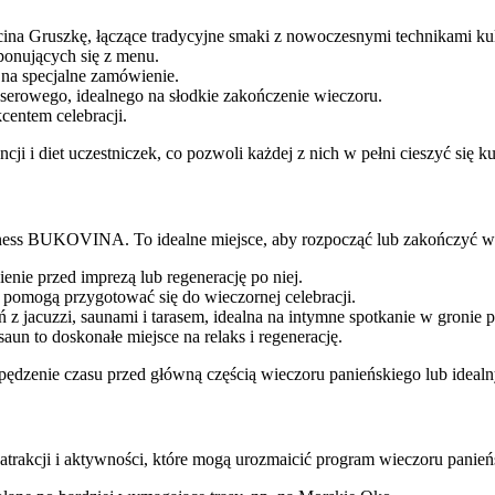
na Gruszkę, łączące tradycyjne smaki z nowoczesnymi technikami ku
onujących się z menu.
 na specjalne zamówienie.
erowego, idealnego na słodkie zakończenie wieczoru.
centem celebracji.
i i diet uczestniczek, co pozwoli każdej z nich w pełni cieszyć się k
lness BUKOVINA. To idealne miejsce, aby rozpocząć lub zakończyć wi
enie przed imprezą lub regenerację po niej.
e pomogą przygotować się do wieczornej celebracji.
z jacuzzi, saunami i tarasem, idealna na intymne spotkanie w gronie p
un to doskonałe miejsce na relaks i regenerację.
ędzenie czasu przed główną częścią wieczoru panieńskiego lub ideal
trakcji i aktywności, które mogą urozmaicić program wieczoru panień