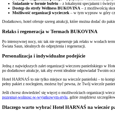
Śniadanie w formie bufetu
– z lokalnymi specjałami i świeży
Dostęp do strefy Wellness BUKOVINA
– z możliwością sko
Możliwość organizacji wycieczek
– w tym wypraw w góry cz
Dodatkowo, hotel oferuje szereg atrakcji, które można dodać do pakie
Relaks i regeneracja w Termach BUKOVINA
Po intensywnej nocy, nic tak nie regeneruje jak relaks w wodach
Świata Saun, idealnych do odprężenia i regeneracji.
Personalizacja i indywidualne podejście
Jedną z największych zalet organizacji wieczoru panieńskiego w H
po dodatkowe atrakcje, tak aby event idealnie odpowiadał Twoim o
Hotel HARNAŚ to nie tylko miejsce na wieczór panieński – to komplek
pełny pakiet z noclegiem, możesz być pewna, że Twój wieczór panie
Jeśli chcesz dowiedzieć się więcej o możliwościach organizacji w
pozegnaj-wolnosc-w-wyjatkowym-stylu
, gdzie znajdziesz szczegółow
Dlaczego warto wybrać Hotel HARNAŚ na wieczór p