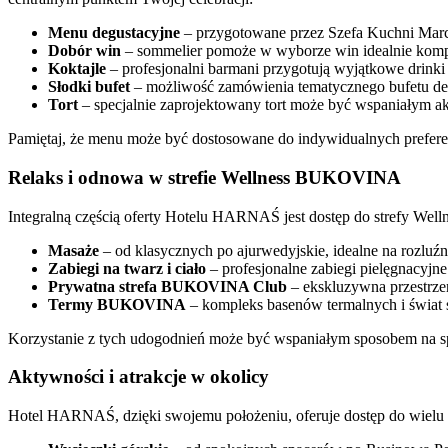
Menu degustacyjne
– przygotowane przez Szefa Kuchni Marci
Dobór win
– sommelier pomoże w wyborze win idealnie komp
Koktajle
– profesjonalni barmani przygotują wyjątkowe drinki
Słodki bufet
– możliwość zamówienia tematycznego bufetu des
Tort
– specjalnie zaprojektowany tort może być wspaniałym ak
Pamiętaj, że menu może być dostosowane do indywidualnych preferencj
Relaks i odnowa w strefie Wellness BUKOVINA
Integralną częścią oferty Hotelu HARNAŚ jest dostęp do strefy Wel
Masaże
– od klasycznych po ajurwedyjskie, idealne na rozluźni
Zabiegi na twarz i ciało
– profesjonalne zabiegi pielęgnacyjn
Prywatna strefa BUKOVINA Club
– ekskluzywna przestrzeń 
Termy BUKOVINA
– kompleks basenów termalnych i świat sa
Korzystanie z tych udogodnień może być wspaniałym sposobem na sp
Aktywności i atrakcje w okolicy
Hotel HARNAŚ, dzięki swojemu położeniu, oferuje dostęp do wielu a