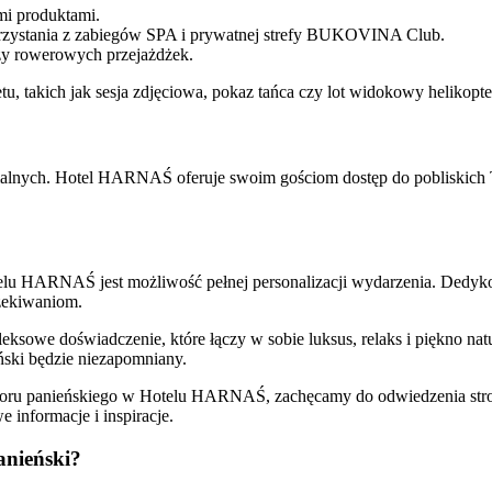
mi produktami.
rzystania z zabiegów SPA i prywatnej strefy BUKOVINA Club.
y rowerowych przejażdżek.
tu, takich jak sesja zdjęciowa, pokaz tańca czy lot widokowy helikopt
 termalnych. Hotel HARNAŚ oferuje swoim gościom dostęp do poblisk
otelu HARNAŚ jest możliwość pełnej personalizacji wydarzenia. Dedy
czekiwaniom.
sowe doświadczenie, które łączy w sobie luksus, relaks i piękno natur
ński będzie niezapomniany.
ieczoru panieńskiego w Hotelu HARNAŚ, zachęcamy do odwiedzenia st
e informacje i inspiracje.
anieński?