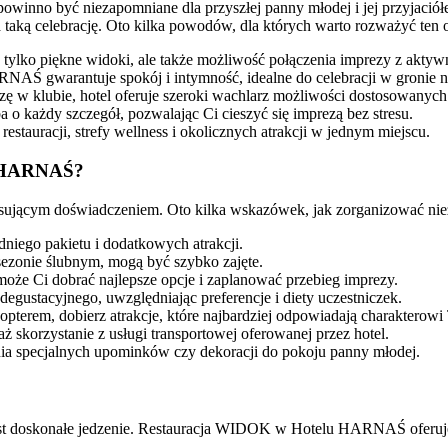
owinno być niezapomniane dla przyszłej panny młodej i jej przyjació
a taką celebrację. Oto kilka powodów, dla których warto rozważyć ten o
 tylko piękne widoki, ale także możliwość połączenia imprezy z akty
RNAŚ gwarantuje spokój i intymność, idealne do celebracji w gronie na
ezę w klubie, hotel oferuje szeroki wachlarz możliwości dostosowanych 
o każdy szczegół, pozwalając Ci cieszyć się imprezą bez stresu.
estauracji, strefy wellness i okolicznych atrakcji w jednym miejscu.
lu HARNAŚ?
tresującym doświadczeniem. Oto kilka wskazówek, jak zorganizować
iego pakietu i dodatkowych atrakcji.
 sezonie ślubnym, mogą być szybko zajęte.
może Ci dobrać najlepsze opcje i zaplanować przebieg imprezy.
degustacyjnego, uwzględniając preferencje i diety uczestniczek.
pterem, dobierz atrakcje, które najbardziej odpowiadają charakterowi
ż skorzystanie z usługi transportowej oferowanej przez hotel.
nia specjalnych upominków czy dekoracji do pokoju panny młodej.
t doskonałe jedzenie. Restauracja WIDOK w Hotelu HARNAŚ oferuje 