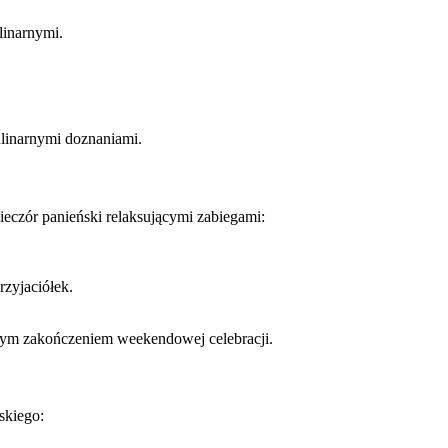
linarnymi.
ulinarnymi doznaniami.
eczór panieński relaksującymi zabiegami:
rzyjaciółek.
nym zakończeniem weekendowej celebracji.
skiego: