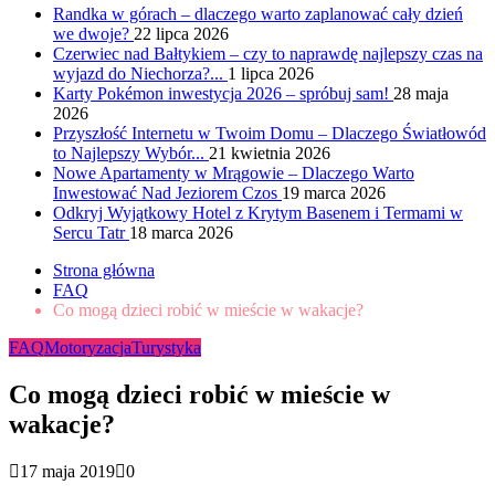
Randka w górach – dlaczego warto zaplanować cały dzień
we dwoje?
22 lipca 2026
Czerwiec nad Bałtykiem – czy to naprawdę najlepszy czas na
wyjazd do Niechorza?...
1 lipca 2026
Karty Pokémon inwestycja 2026 – spróbuj sam!
28 maja
2026
Przyszłość Internetu w Twoim Domu – Dlaczego Światłowód
to Najlepszy Wybór...
21 kwietnia 2026
Nowe Apartamenty w Mrągowie – Dlaczego Warto
Inwestować Nad Jeziorem Czos
19 marca 2026
Odkryj Wyjątkowy Hotel z Krytym Basenem i Termami w
Sercu Tatr
18 marca 2026
Strona główna
FAQ
Co mogą dzieci robić w mieście w wakacje?
FAQ
Motoryzacja
Turystyka
Co mogą dzieci robić w mieście w
wakacje?
17 maja 2019
0