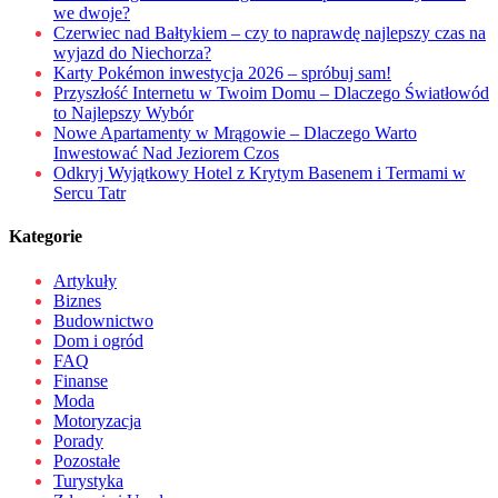
we dwoje?
Czerwiec nad Bałtykiem – czy to naprawdę najlepszy czas na
wyjazd do Niechorza?
Karty Pokémon inwestycja 2026 – spróbuj sam!
Przyszłość Internetu w Twoim Domu – Dlaczego Światłowód
to Najlepszy Wybór
Nowe Apartamenty w Mrągowie – Dlaczego Warto
Inwestować Nad Jeziorem Czos
Odkryj Wyjątkowy Hotel z Krytym Basenem i Termami w
Sercu Tatr
Kategorie
Artykuły
Biznes
Budownictwo
Dom i ogród
FAQ
Finanse
Moda
Motoryzacja
Porady
Pozostałe
Turystyka